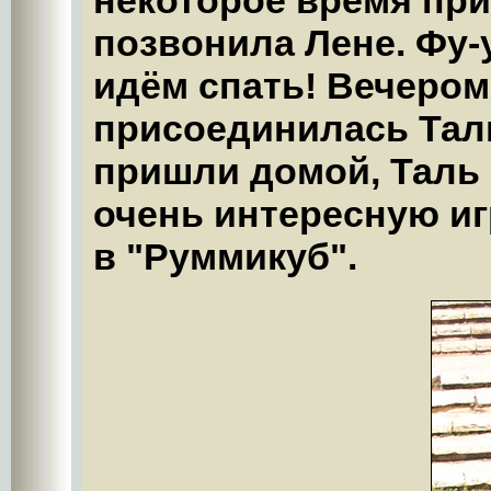
некоторое время при
позвонила Лене. Фу-
идём спать! Вечером
присоединилась Таль
пришли домой, Таль 
очень интересную иг
в "Руммикуб".